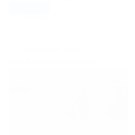
Află mai multe
VELUX
ACTIVE
Intermed Decor
with
NETATMO
–
kit
de
Ferestre de mansarda
,
VELUX
control
inteligent
Ferestre electrice și solare VELUX INTEGRA