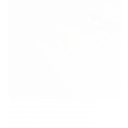
VELUX ACTIVE with NETATMO conectează
produsele VELUX INTEGRA intre ele, permițând
rulourilor și roletelor exterioare să-ți protejeze
automat locuința împotriva căldurii excesive și
ferestrelor de mansardă să se deschidă, să lase aerul
să pătrundă la interior și să mențină o calitate…