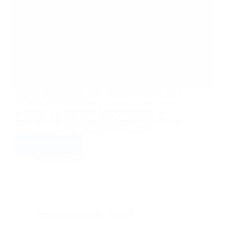
Confort și inteligență, adică ferestre electrice și solare
VELUX INTEGRA care permit să le controlezi de
la distanță prin intermediul unui întrerupător de
perete wireless. Poți alege între operare electrică sau
solară și ai un acces facil al ferestrelor aflate…
Află mai multe
Ferestre
electrice
Intermed Decor
și
solare
VELUX
INTEGRA
Ferestre de mansarda
,
VELUX