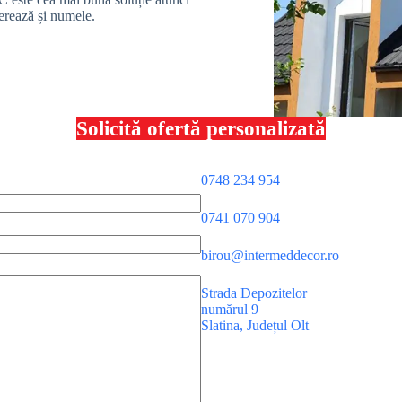
gerează și numele.
Solicită ofertă personalizată
0748 234 954
0741 070 904
birou@intermeddecor.ro
Strada Depozitelor
numărul 9
Slatina
,
Județul Olt