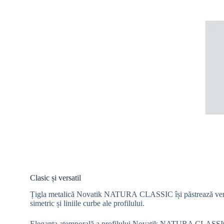
Clasic și versatil
Țigla metalică Novatik NATURA CLASSIC își păstrează versati
simetric și liniile curbe ale profilului.
Eleganța atemporală a profilului Novatik NATURA CLASSIC 