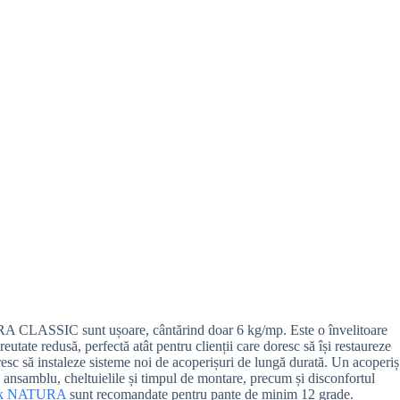
 CLASSIC sunt ușoare, cântărind doar 6 kg/mp. Este o învelitoare
eutate redusă, perfectă atât pentru clienții care doresc să își restaureze
oresc să instaleze sisteme noi de acoperișuri de lungă durată. Un acoperiș
n ansamblu, cheltuielile și timpul de montare, precum și disconfortul
ik NATURA
sunt recomandate pentru pante de minim 12 grade.