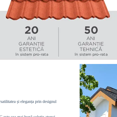
litatea și eleganța prin designul
este cea mai bună soluție atunci