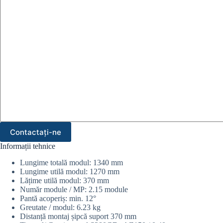
Contactați-ne
Informații tehnice
Lungime totală modul: 1340 mm
Lungime utilă modul: 1270 mm
Lățime utilă modul: 370 mm
Număr module / MP: 2.15 module
Pantă acoperiș: min. 12°
Greutate / modul: 6.23 kg
Distanță montaj șipcă suport 370 mm