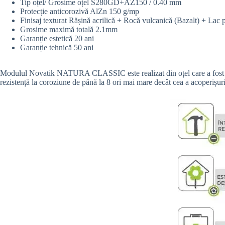
Tip oțel/ Grosime oțel S280GD+AZ150 / 0.40 mm
Protecție anticorozivă AlZn 150 g/mp
Finisaj texturat Rășină acrilică + Rocă vulcanică (Bazalt) + Lac p
Grosime maximă totală 2.1mm
Garanție estetică 20 ani
Garanție tehnică 50 ani
Modulul Novatik NATURA CLASSIC este realizat din oțel care a fost prot
rezistență la coroziune de până la 8 ori mai mare decât cea a acoperișuri