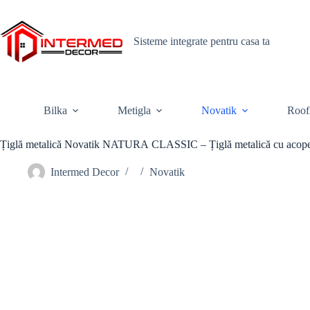
Skip
to
content
Sisteme integrate pentru casa ta
Bilka
Metigla
Novatik
Roof
Țiglă metalică Novatik NATURA CLASSIC – Țiglă metalică cu acoper
Intermed Decor
Novatik