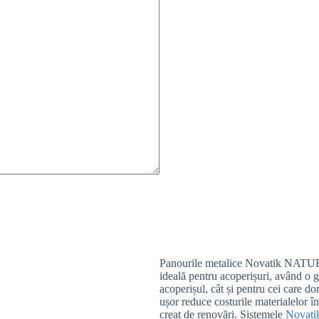
Panourile metalice Novatik NATURA
ideală pentru acoperișuri, având o gr
acoperișul, cât și pentru cei care d
ușor reduce costurile materialelor î
creat de renovări. Sistemele
Novat