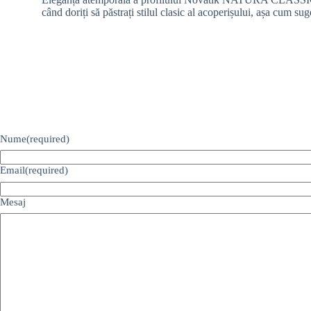
când doriți să păstrați stilul clasic al acoperișului, așa cum su
Nume
(required)
Email
(required)
Mesaj