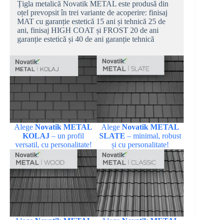
Țigla metalică Novatik METAL este produsă din
oțel prevopsit în trei variante de acoperire: finisaj
MAT cu garanție estetică 15 ani și tehnică 25 de
ani, finisaj HIGH COAT și FROST 20 de ani
garanție estetică și 40 de ani garanție tehnică
Alege
Novatik METAL
Alege
Novatik METAL
KOLAJ
– un profil
SLATE
– minimal, robust
versatil, cu personalitate!
și cu personalitate!