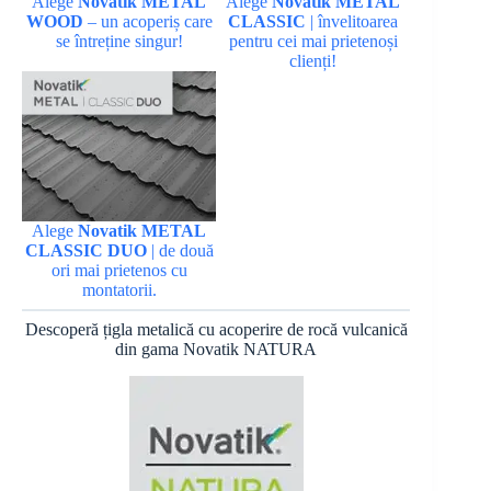
Alege
Novatik METAL
Alege
Novatik METAL
WOOD
– un acoperiș care
CLASSIC
| învelitoarea
se întreține singur!
pentru cei mai prietenoși
clienți!
Alege
Novatik METAL
CLASSIC DUO
| de două
ori mai prietenos cu
montatorii.
Descoperă țigla metalică cu acoperire de rocă vulcanică
din gama Novatik NATURA