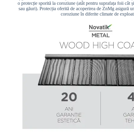
o protecție sporită la coroziune (atât pentru suprafața foii cât ș
sau găuri). Protecția oferită de acoperirea de ZnMg asigură un 
coroziune în diferite climate de exploat