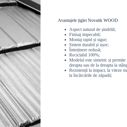
Avantajele țiglei Novatik WOOD
Aspect natural de șindrilă;
Finisaj impecabil;
Montaj rapid și sigur;
Sistem durabil și ușor;
Întreținere redusă;
Reciclabil 100%;
Modelul este simetric și permite
dreapta sau de la dreapta la stân
Rezistență la impact, la viteze ma
la încărcările de zăpadă;