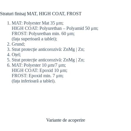
Straturi finisaj MAT, HIGH COAT, FROST
MAT: Polyester Mat 35 μm;
HIGH COAT: Polyurethan – Polyamid 50 μm;
FROST: Polyurethan min. 60 μm;
(fața superioară a tablei);
Grund;
Strat protecție anticorozivă: ZnMg | Zn;
Oțel;
Strat protecție anticorozivă: ZnMg | Zn;
MAT: Polyester 10 μm/7 μm;
HIGH COAT: Epoxid 10 μm;
FROST: Epoxid min. 7 μm;
(fața inferioară a tablei).
Variante de acoperire