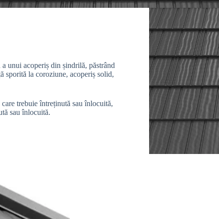
 unui acoperiș din șindrilă, păstrând
ță sporită la coroziune, acoperiș solid,
care trebuie întreținută sau înlocuită,
ă sau înlocuită.