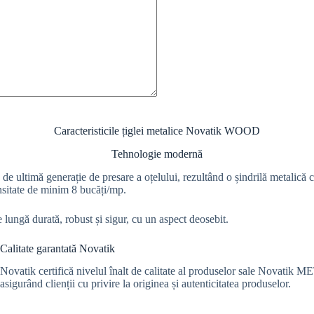
Caracteristicile țiglei metalice Novatik WOOD
Tehnologie modernă
ltimă generație de presare a oțelului, rezultând o șindrilă metalică c
ensitate de minim 8 bucăți/mp.
gă durată, robust și sigur, cu un aspect deosebit.
Calitate garantată Novatik
Novatik certifică nivelul înalt de calitate al produselor sale Novati
asigurând clienții cu privire la originea și autenticitatea produselor.