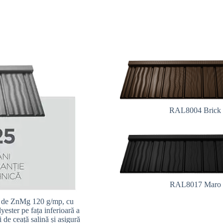
RAL8004 Brick
RAL8017 Maro
ie de ZnMg 120 g/mp, cu
yester pe fața inferioară a
i de ceață salină și asigură