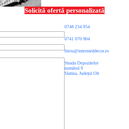
Solicită ofertă personalizată
0748 234 954
0741 070 904
birou@intermeddecor.ro
Strada Depozitelor
numărul 9
Slatina
,
Județul Olt