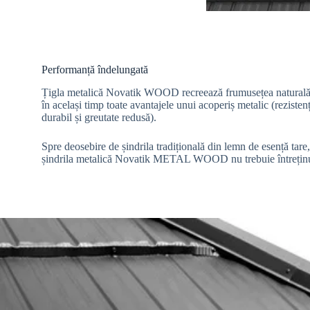
Performanță îndelungată
Țigla metalică Novatik WOOD recreează frumusețea naturală a
în același timp toate avantajele unui acoperiș metalic (rezisten
durabil și greutate redusă).
Spre deosebire de șindrila tradițională din lemn de esență tare, 
șindrila metalică Novatik METAL WOOD nu trebuie întreținut