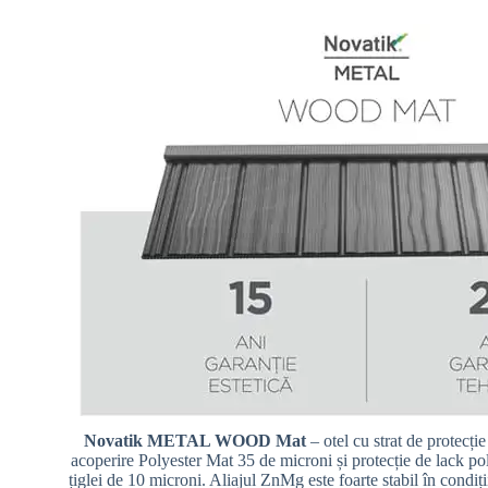
Novatik METAL WOOD Mat
– otel cu strat de protecț
acoperire Polyester Mat 35 de microni și protecție de lack pol
țiglei de 10 microni. Aliajul ZnMg este foarte stabil în condiți