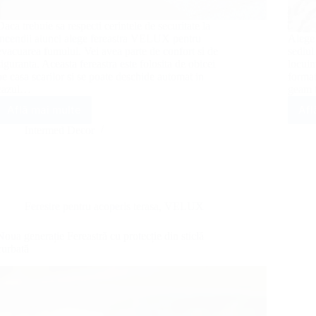
Daca trebuie sa respecti cerintele de securitate la
incendii atunci alege fereastra VELUX pentru
Alege
evacuarea fumului. Vei avea parte de confort si de
sediul
siguranta. Aceasta fereastra este folosita de obicei
locuin
pe casa scarilor si se poate deschide automat in
forma
cazul…
geam t
Află mai multe
Afl
Fereastra
VELUX
Intermed Decor
pentru
evacuarea
fumului
Ferestre pentru acoperis terasa
,
VELUX
Noua generație Fereastră cu protecție din sticlă
curbată