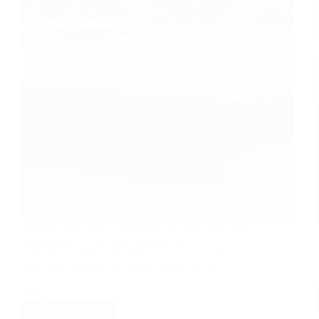
Fereastra VELUX cu protectie din sticla plata este
ideala pentru un acoperis cu panta intre 5-15.
Suprafata geamului se poate curata usor. Puteti
alege intre fereastra cu motor electric sau cea cu
cercevea fixa. * Sticla exterioara formata dintr-o
foaie…
Află mai multe
Fereastra