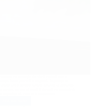
Fereastra cu protecție din sticlă curbată este o
soluție foarte practică și elegantă. Suprafața sa
curbată unică permite luminii naturale să pătrundă
în interior, iar apa să poată fi drenată cu ușurință de
pe suprafața să, chiar și la acoperișuri…
Află mai multe
Noua