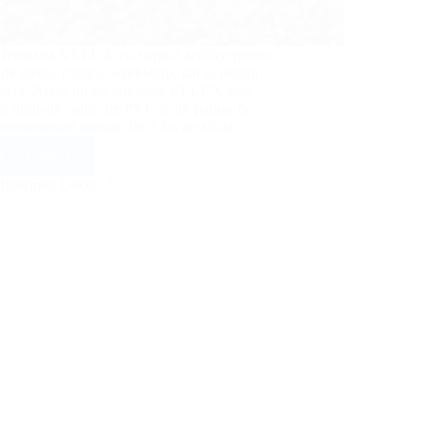
 fereastra VELUX cu cupola acrilica pentru
 de birou, clinica, workshop, dar si pentru
ta ta. Acest tip de fereastra VELUX este
ta dintr-un cadru de PVC si un panou de
ermoizolant format din 2 foi de sticla.…
ă mai multe
Fereastra
VELUX
Intermed Decor
cu
cupola
acrilica