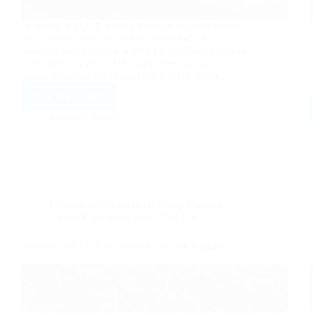
Fereastra VELUX pentru iesire pe acoperis terasa
este o solutie atractiva pentru acces facil. Se
deschide manual pana la 600, iar inatlimea maxima
a deschiderii este de 1187 mm. Fereastra are un
panou termoizolant alcatuit din 2 foi de sticla,…
Află mai multe
Fereastra
VELUX
Intermed Decor
pentru
iesire
de
urgenta
Ferestre pentru acoperis terasa
,
Ferestre
VELUX din sticla plata
,
VELUX
Fereastra VELUX cu protectie din sticla plata