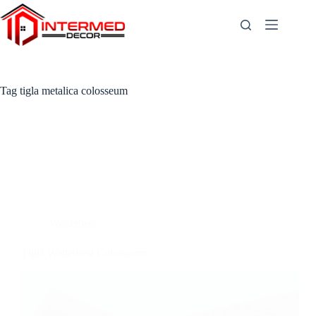
Skip
to
content
Tag
tigla metalica colosseum
Wetterbest
Țiglă Wetterbest Colosseum