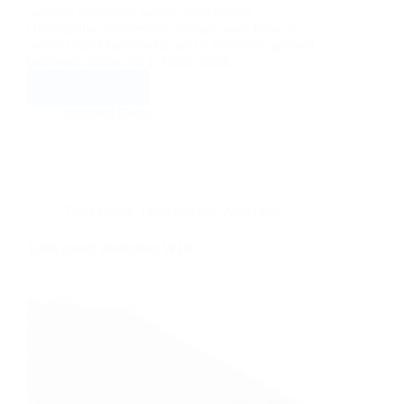
pereților industriali, pentru acoperișurile
construcțiilor rezidențiale. Se mai poate folosi și
pentru clădiri funcționale sau cu destinație agricolă
(șoproane, garaje etc.). Tabla cutată…
Află mai multe
Tablă
cutată
Intermed Decor
Wetterbest
W18
Tablă cutată
,
Tablă zincată
,
Wetterbest
Tablă cutată Wetterbest W10