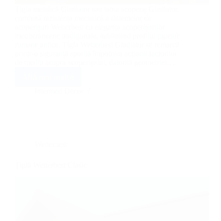
Țigla metalică Gladiator sau tabla acoperiș Gladiator,
combină rezistența mecanică a sistemelor de
acoperișuri Wetterbest cu eleganța acoperișurilor
mediteraneene tradiționale, subliniind profilul țiglelor
romane antice. Țigla Wetterbest Gladiator se remarcă
printr-o siguranță sporită împotriva acțiunii factorilor
de mediu asupra acoperișului, datorită geometriei…
Află mai multe
Țiglă
Wetterbest
Intermed Decor
Gladiator
Wetterbest
Țiglă Wetterbest Clasic