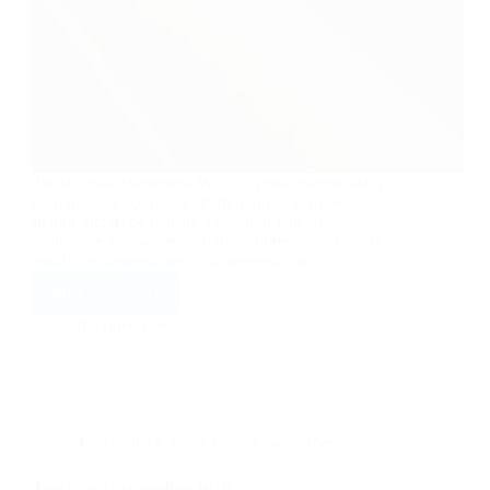
Tabla cutată Wetterbest W35 cu profil trapezoidal și
cu o înălțime a cutei de 35 mm, poate fi folosită
pentru lucrări de placare a pereților halelor
industriale și a acoperișurilor de dimensiuni mici și
medii ale acestora, pentru acoperișuri de…
Află mai multe
Tablă
cutată
Intermed Decor
Wetterbest
W35
Tablă cutată
,
Tablă zincată
,
Wetterbest
Tablă cutată Wetterbest W18