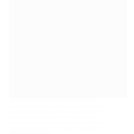
Tabla cutată Wetterbest W60, profilată pozitiv și
având înălțimea cutei de 60 mm, este ideală pentru
acoperișurile industriale. Tabla cutată W60 profilată
negativ se folosește pentru construcția cofrajului
pierdut. Deoarece Tabla cutată Wetterbest W60 este
incombustibilă, nu are niciun efect asupra clasei…