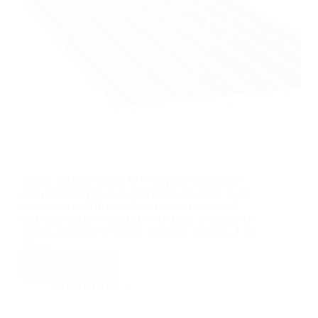
Tabla cutată Wetterbest W10 cu profil trapezoidal
este disponibilă în două dimensiuni pe lățime, 1150
mm, respectiv 870 mm. Cu înălțimea cutei de 10
mm, tabla cutată Wetterbest W10 poate fi folosită la
lucrări de placare și învelire pe suport continuu. Este
ideală…
Află mai multe
Tablă
cutată
Intermed Decor
Wetterbest
W10