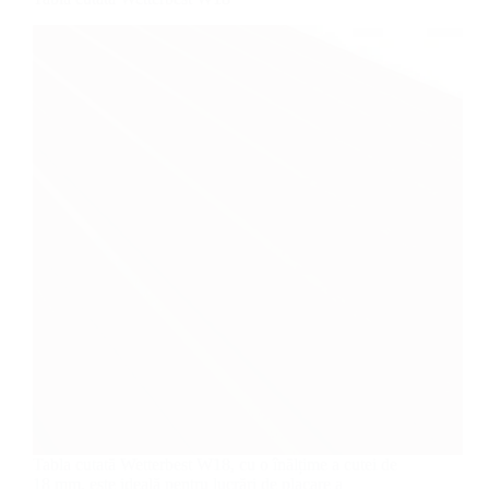
Tabla cutată Wetterbest W18, cu o înălțime a cutei de
18 mm, este ideală pentru lucrări de placare a