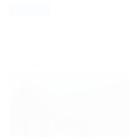
Panourile de…
Află mai multe
Tablă
fălțuită
Intermed Decor
Wetterbest
Click
Wetterbest
Țiglă Wetterbest Cardinal