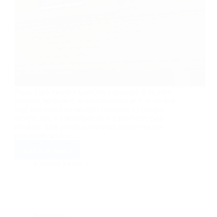
Noua Țigla metalică Cardinal, cunoscută și ca tablă
acoperiș Wetterbest, se caracterizează prin liniile sale
largi care evocă forma țiglei ceramice, cu margini
ascuțite care o diferențiază de alte profile de țiglă
existente. Este prevăzută cu două canale capilare
pronunțate pentru…
Află mai multe
Țiglă
Wetterbest
Intermed Decor
Cardinal
Wetterbest