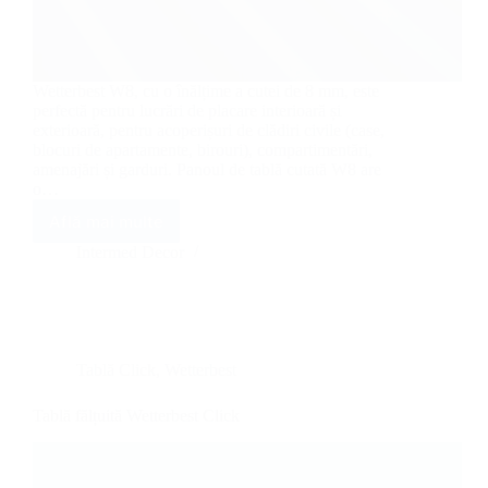
Wetterbest W8, cu o înălțime a cutei de 8 mm, este
perfectă pentru lucrări de placare interioară și
exterioară, pentru acoperișuri de clădiri civile (case,
blocuri de apartamente, birouri), compartimentări,
amenajări și garduri. Panoul de tablă cutată W8 are
o…
Află mai multe
Tablă
cutată
Intermed Decor
Wetterbest
W8
Tablă Click
,
Wetterbest
Tablă fălțuită Wetterbest Click