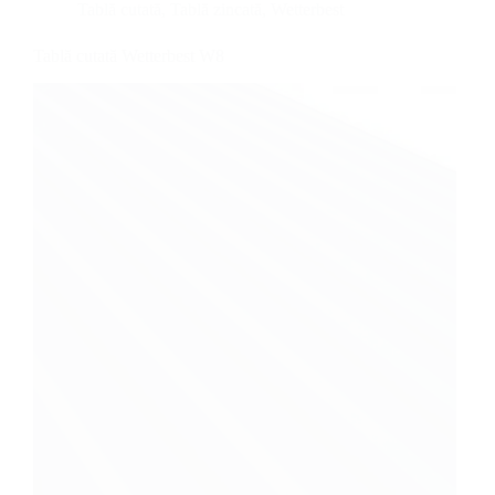
Tablă cutată
,
Tablă zincată
,
Wetterbest
Tablă cutată Wetterbest W8