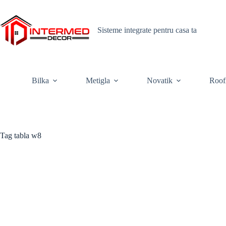
Skip
to
content
Sisteme integrate pentru casa ta
Bilka
Metigla
Novatik
Roof
Tag
tabla w8