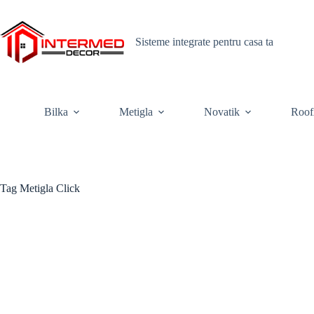
Skip
to
content
Sisteme integrate pentru casa ta
Bilka
Metigla
Novatik
Roof
Tag
Metigla Click