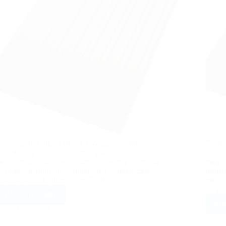
Tabla cutată Bilka T18 este produsă din tablă din
Tabla 
oțel, zincată pe ambele părți și protejată cu
oțel, 
poliester. Este un produs care se folosește în special
polies
la fațade, garduri sau plafoane, dar se poate monta
folose
și pe acoperiș ca învelitoare. Tabla…
gospod
de va
Află mai multe
Tablă
Afl
cutată
Intermed Decor
Bilka