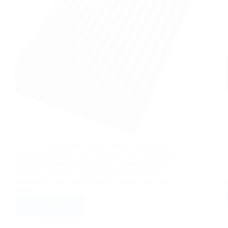
Tabla S18 Sinus este utilizată pentru construcția și
renovarea clădirilor din domeniul civil, industrial și
agricol, atât pentru acoperiș cât și pentru pereții
interiori și exteriori. Este soluția ideală pentru
construcțiile cu termen scurt de predare, cu buget
redus de…
Află mai multe
Tablă
cutată
Intermed Decor