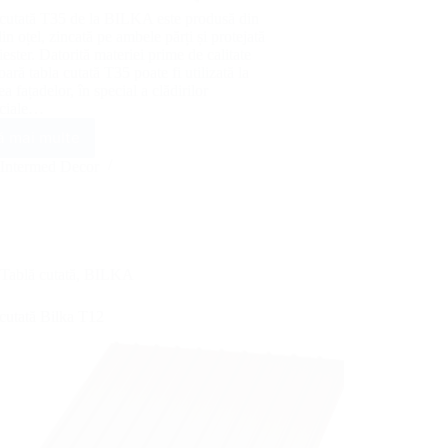
 cutată T35 de la BILKA este produsă din
din oțel, zincată pe ambele părți și protejată
iester. Datorită materiei prime de calitate
oară tabla cutată T35 poate fi utilizată la
ea fațadelor, în special a clădirilor
ciale…
ă mai multe
Tablă
cutată
Intermed Decor
Bilka
T35
Tablă cutată
,
BILKA
cutată Bilka T12