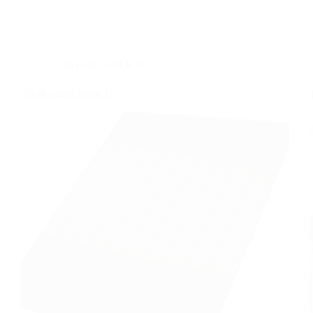
Bilka
Sinus
18
Tablă cutată
,
BILKA
Tablă cutată Bilka T8