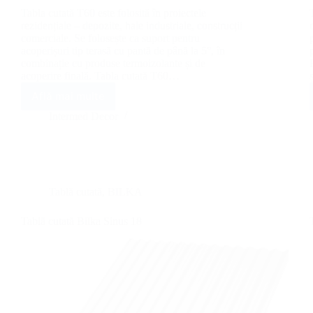
Tabla cutată T60 este folosită în proiectele
rezidențiale – depozite, hale industriale, construcții
comerciale. Se folosește ca suport pentru
acoperișuri tip terasă cu pantă de până la 5°, în
combinație cu produse termoizolante și de
acoperire finală. Tabla cutată T60…
Află mai multe
Tablă
cutată
Intermed Decor
Bilka
T60
Tablă cutată
,
BILKA
Tablă cutată Bilka Sinus 18