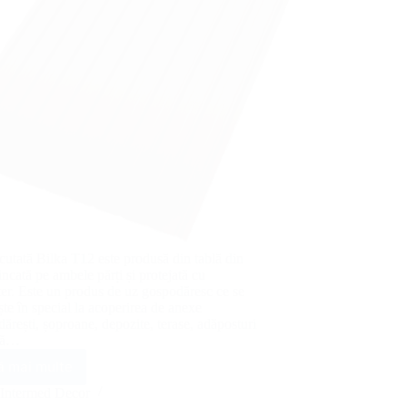
cutată Bilka T12 este produsă din tablă din
zincată pe ambele părți și protejată cu
ter. Este un produs de uz gospodăresc ce se
ște în special la acoperirea de anexe
ărești, șoproane, depozite, terase, adăposturi
ră…
ă mai multe
Tablă
cutată
Intermed Decor