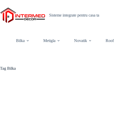
Skip
to
content
Sisteme integrate pentru casa ta
Bilka
Metigla
Novatik
Roof
Tag
Bilka