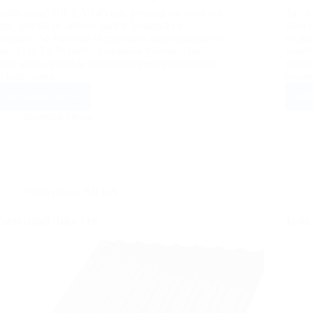
Tabla cutată BILKA T45 este produsă din tablă din
Tabla
oțel, zincată pe ambele părți și protejată cu
tablă 
poliester. Se folosește la realizarea acoperișurilor cu
cu pol
pantă mică și în cadrul planșeelor intermediare.
superi
Este soluția ideală și economică pentru construirea
placar
și reabilitarea…
comer
Află mai multe
Afl
Tablă
cutată
Intermed Decor
Bilka
T45
Tablă cutată
,
BILKA
Tablă cutată Bilka T18
Tablă 