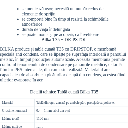
se montează ușor, necesită un număr redus de
elemente de sprijin
se comportă bine în timp și rezistă la schimbările
atmosferice
durată de viață îndelungată
se poate monta și pe acoperiș ca învelitoare
Bilka T35 + DR!PSTOP
BILKA produce și tablă cutată T35 cu DR!PSTOP, o membrană
specială anti condens, care se lipește pe suprafața interioară a panoului
metalic, în timpul producției automatizate. Această membrană permite
controlul fenomenului de condensare pe panourile metalice, datorită
fibrelor PES intercalate, din care este realizată. Materialul are
capacitatea de absorbție a picăturilor de apă din condens, acestea fiind
ulterior evaporate în aer.
Detalii tehnice Tablă cutată Bilka T35
Material
Tablă din oțel, zincată pe ambele părți protejată cu poliester
Grosime nominală
0,4 – 1 mm tablă din oțel
Lățime totală
1100 mm
Lățime utilă de