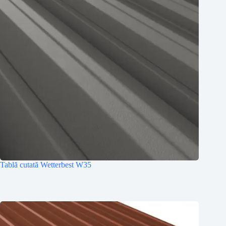
Tablă cutată Wetterbest W35