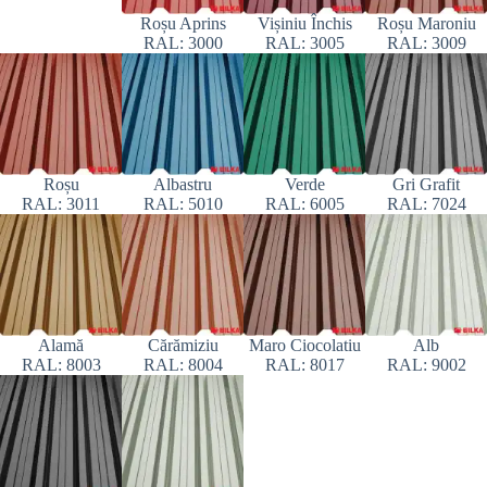
Roșu Aprins
Vișiniu Închis
Roșu Maroniu
RAL: 3000
RAL: 3005
RAL: 3009
Roșu
Albastru
Verde
Gri Grafit
RAL: 3011
RAL: 5010
RAL: 6005
RAL: 7024
Alamă
Cărămiziu
Maro Ciocolatiu
Alb
RAL: 8003
RAL: 8004
RAL: 8017
RAL: 9002