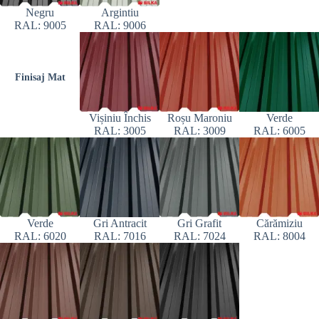
Negru
Argintiu
RAL: 9005
RAL: 9006
Finisaj Mat
Vișiniu Închis
Roșu Maroniu
Verde
RAL: 3005
RAL: 3009
RAL: 6005
Verde
Gri Antracit
Gri Grafit
Cărămiziu
RAL: 6020
RAL: 7016
RAL: 7024
RAL: 8004