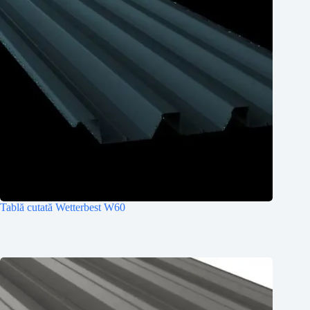
Tablă cutată Wetterbest W60