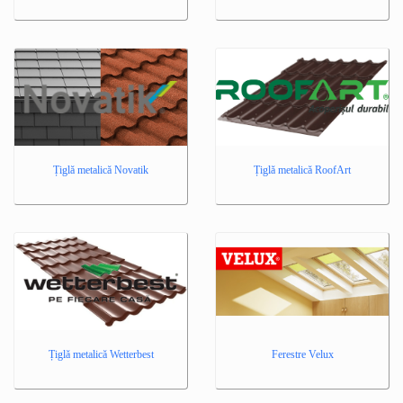
Țiglă metalică Novatik
Țiglă metalică RoofArt
Țiglă metalică Wetterbest
Ferestre Velux