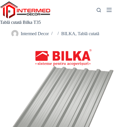
Skip
to
content
Tablă cutată Bilka T35
Intermed Decor
BILKA
,
Tablă cutată