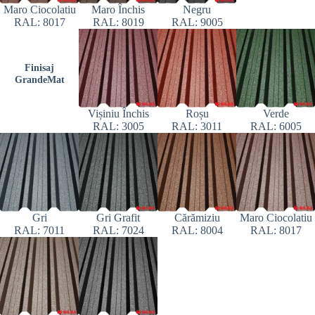
Maro Ciocolatiu
Maro Închis
Negru
RAL: 8017
RAL: 8019
RAL: 9005
Finisaj
GrandeMat
Vișiniu Închis
Roșu
Verde
RAL: 3005
RAL: 3011
RAL: 6005
Gri
Gri Grafit
Cărămiziu
Maro Ciocolatiu
RAL: 7011
RAL: 7024
RAL: 8004
RAL: 8017