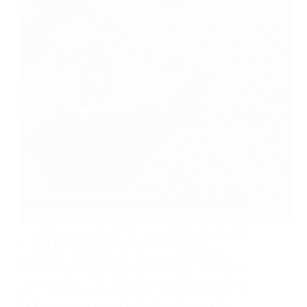
Țigla metalică Gladiator sau tabla acoperiș Gladiator,
combină rezistența mecanică a sistemelor de
acoperișuri Wetterbest cu eleganța acoperișurilor
mediteraneene tradiționale, subliniind profilul țiglelor
romane antice. Țigla Wetterbest Gladiator se remarcă
printr-o siguranță sporită împotriva acțiunii factorilor
de mediu asupra acoperișului, datorită geometriei…