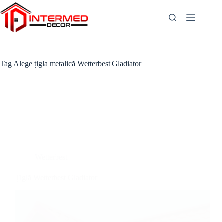
Skip
to
content
Tag
Alege țigla metalică Wetterbest Gladiator
Wetterbest
Țiglă Wetterbest Gladiator