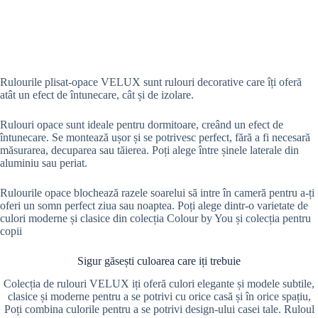
Rulourile plisat-opace VELUX sunt rulouri decorative care îți oferă
atât un efect de întunecare, cât și de izolare.
Rulouri opace sunt ideale pentru dormitoare, creând un efect de
întunecare. Se montează ușor și se potrivesc perfect, fără a fi necesară
măsurarea, decuparea sau tăierea. Poți alege între șinele laterale din
aluminiu sau periat.
Rulourile opace blochează razele soarelui să intre în cameră pentru a-ți
oferi un somn perfect ziua sau noaptea. Poți alege dintr-o varietate de
culori moderne și clasice din colecția Colour by You și colecția pentru
copii
Sigur găsești culoarea care iți trebuie
Colecția de rulouri VELUX iți oferă culori elegante și modele subtile,
clasice și moderne pentru a se potrivi cu orice casă și în orice spațiu,
Poți combina culorile pentru a se potrivi design-ului casei tale. Ruloul