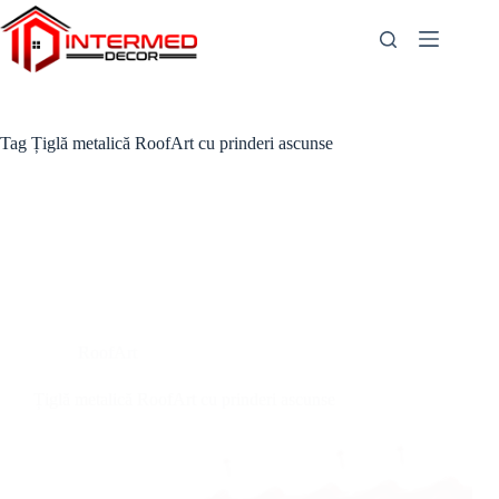
Skip
to
content
Tag
Țiglă metalică RoofArt cu prinderi ascunse
RoofArt
Țiglă metalică RoofArt cu prinderi ascunse