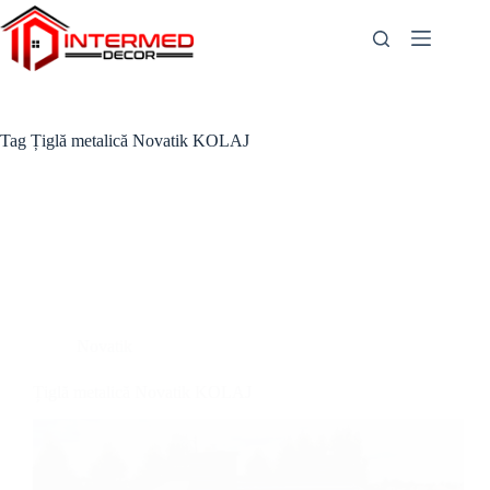
Skip
to
content
Tag
Țiglă metalică Novatik KOLAJ
Novatik
Țiglă metalică Novatik KOLAJ