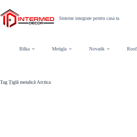
Skip
to
content
Sisteme integrate pentru casa ta
Bilka
Metigla
Novatik
Roof
Tag
Țiglă metalică Arctica