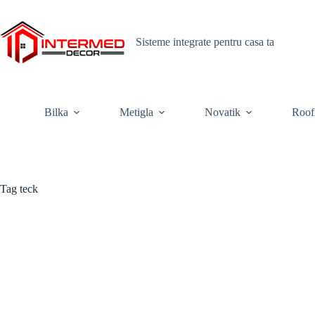
Skip
to
content
Sisteme integrate pentru casa ta
Bilka
Metigla
Novatik
Roof
Tag
teck