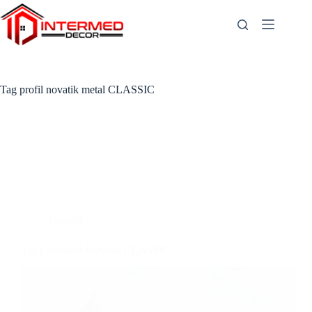
Skip
to
content
Tag
profil novatik metal CLASSIC
Novatik
Țiglă metalică Novatik CLASSIC