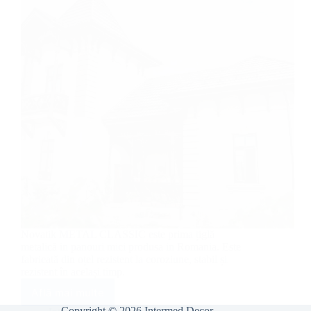
Novatik METAL CLASSIC este prima țiglă
metalică in panouri mici produsa in Romania. Este
fabricată din oțel rezistent la coroziune, stabil și
rezistent în același timp.
Află mai multe
Țiglă
Copyright © 2026 Intermed Decor