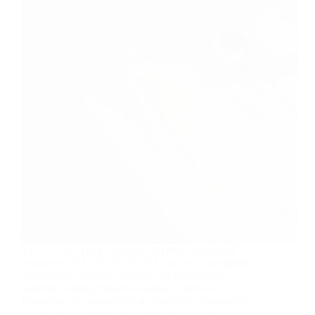
VELUX ACTIVE with NETATMO conectează
produsele VELUX INTEGRA intre ele, permițând
rulourilor și roletelor exterioare să-ți protejeze
automat locuința împotriva căldurii excesive și
ferestrelor de mansardă să se deschidă, să lase aerul
să pătrundă la interior și să mențină o calitate…