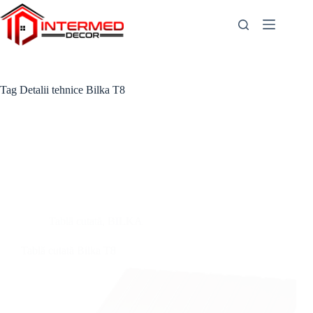
Skip
to
content
Tag
Detalii tehnice Bilka T8
Tablă cutată
,
BILKA
Tablă cutată Bilka T8