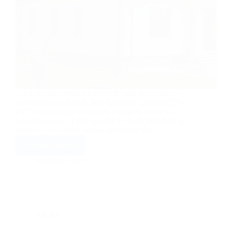
Țigla metalica Bilka ROMANIC este profilată din
oțel de grosime între 0,50 și 0,60 mm, zincat (Z225-
Z275), acoperit cu un strat de vopsea în variantă
lucioasă și mată. Țigla metalică Bilka ROMANIC se
produce într-o gamă variată de nuanțe. Este…
Află mai multe
Țiglă
metalică
Intermed Decor
Bilka
Romanic
BILKA