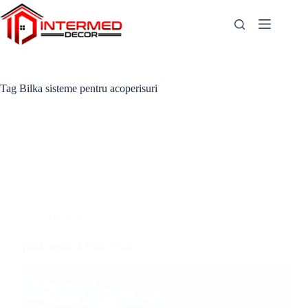
Skip
to
content
Tag
Bilka sisteme pentru acoperisuri
BILKA
Țiglă metalică Bilka Clasic