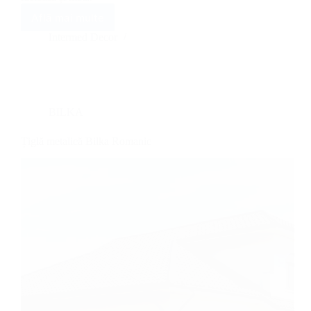
Află mai multe
Țiglă
metalică
Intermed Decor
Bilka
Iberic
BILKA
Țiglă metalică Bilka Romanic