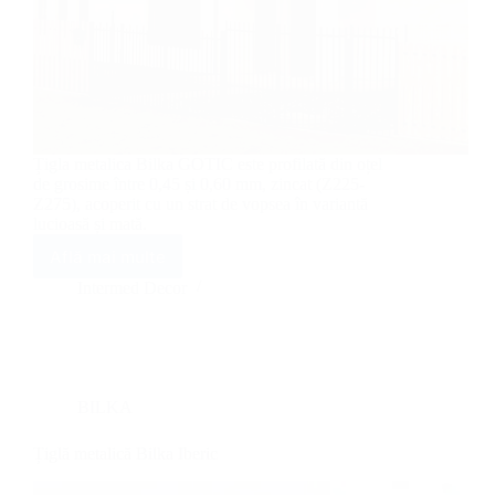
Țigla metalica Bilka GOTIC este profilată din oțel
de grosime între 0,45 și 0,60 mm, zincat (Z225-
Z275), acoperit cu un strat de vopsea în variantă
lucioasă și mată.
Află mai multe
Țiglă
metalică
Intermed Decor
Bilka
Gotic
BILKA
Țiglă metalică Bilka Iberic